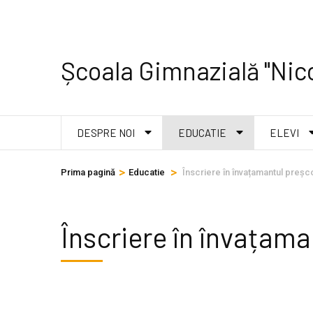
Sari
la
Școala Gimnazială "Nico
conținut
(apasă
Enter)
DESPRE NOI
EDUCATIE
ELEVI
>
>
Prima pagină
Educatie
Înscriere în învațamantul preșc
Înscriere în învațama