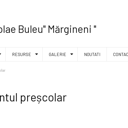
lae Buleu" Mărgineni "
RESURSE
GALERIE
NOUTATI
CONTA
olar
ntul preșcolar