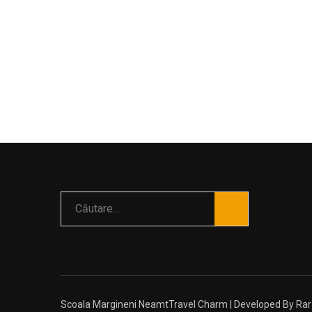
Caută
după:
Scoala Margineni Neamt
Travel Charm | Developed By
Ra