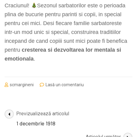
Craciunul!
Sezonul sarbatorilor este o perioada
plina de bucurie pentru parinti si copii, in special
pentru cei mici. Desi fiecare familie sarbatoreste
intr-un mod unic si special, construirea traditiilor
incepand de cand copiii sunt mici poate fi benefica
pentru
cresterea si dezvoltarea lor mentala si
emotionala
.
la
scmargineni
Lasă un comentariu
Traditii
si
obiceiurii
Navigare
Previzualizează articolul
în
1 decembrie 1918
articole
Articolul următor