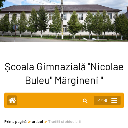
Sari
Școala Gimnazială "Nicolae
la
conținut
Buleu" Mărgineni "
(apasă
Enter)
MENU
>
>
Prima pagină
articol
Traditii si obiceiurii